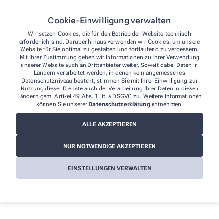
von Ihnen gefundenen Barrieren melden:
E-Mail: info@kur-apotheke-stein.de
Cookie-Einwilligung verwalten
Telefon: +49-6253/51 91
Wir setzen Cookies, die für den Betrieb der Website technisch
Telefax: +49-6253/2 22 64
erforderlich sind. Darüber hinaus verwenden wir Cookies, um unsere
Postanschrift: Litzelbacher Straße 22 64689 Grasellenbach-
Website für Sie optimal zu gestalten und fortlaufend zu verbessern.
Hammelbach
Mit Ihrer Zustimmung geben wir Informationen zu Ihrer Verwendung
unserer Website auch an Drittanbieter weiter. Soweit dabei Daten in
Durchsetzungsverfahren und
Ländern verarbeitet werden, in denen kein angemessenes
Datenschutzniveau besteht, stimmen Sie mit Ihrer Einwilligung zur
Marktüberwachungsbehörde
Nutzung dieser Dienste auch der Verarbeitung Ihrer Daten in diesen
Ländern gem. Artikel 49 Abs. 1 lit. a DSGVO zu. Weitere Informationen
Sollten Sie auf Mitteilungen oder Anfragen zur Barrierefreiheit
können Sie unserer
Datenschutzerklärung
entnehmen.
keine zufriedenstellenden Antworten erhalten, können Sie sich an
die zuständige Durchsetzungsstelle wenden. Die
ALLE AKZEPTIEREN
Durchsetzungsstelle unterstützt Sie dabei, ihre Rechte geltend zu
machen. Sie können sich auch an die
NUR NOTWENDIGE AKZEPTIEREN
Marktüberwachungsbehörde wenden:
MLBF - Marktüberwachungsstelle der Länder für die
EINSTELLUNGEN VERWALTEN
Barrierefreiheit von Produkten und Dienstleistungen
c/o Ministerium für Arbeit, Soziales, Gesundheit und
Gleichstellung Sachsen-Anhalt
Postfach 39 11 55
39135 Magdeburg